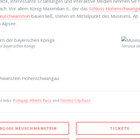
ekte, interessante Erzählungen und interaktive Medien nehmen Sie mi
ach. Vor allem König Maximilian II., der das
Schloss Hohenschwang
euschwanstein
bauen ließ, stehen im Mittelpunkt des Museums. Ab 
 Alpsee.
r bayerischen Könige
Terrasse d
r links:
Pompeji
,
Athens Pass
und
Florenz City Pass
HLOSS NEUSCHWANSTEIN
TICKETS