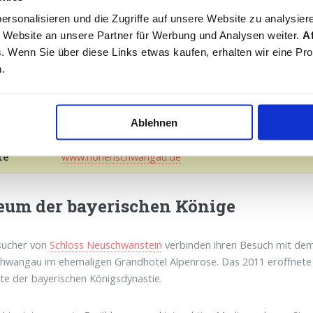
Studenten / 65+ 13 Euro
Eine Reservierung für das Museum ist nicht notwen
ersonalisieren und die Zugriffe auf unsere Website zu analysier
Museums.
 Website an unsere Partner für Werbung und Analysen weiter.
Af
ks. Wenn Sie über diese Links etwas kaufen, erhalten wir eine Pr
n.
ngszeiten
Täglich von 9.00 bis 16.30 Uhr
Geschlossen am 24./25./31. Dezember und 1. Janua
Ablehnen
te
www.hohenschwangau.de
um der bayerischen Könige
sucher von
Schloss Neuschwanstein
verbinden ihren Besuch mit dem
wangau im ehemaligen Grandhotel Alpenrose. Das 2011 eröffnete 
te der bayerischen Königsdynastie.