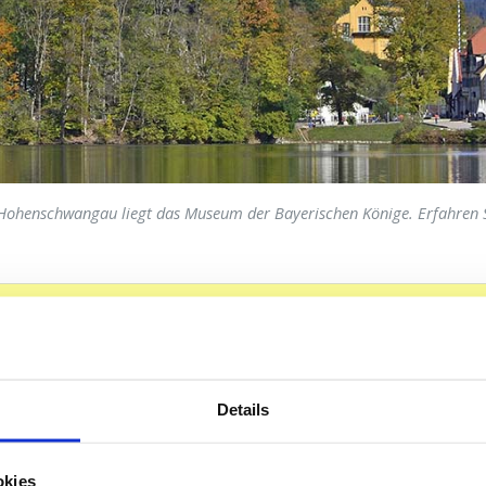
Hohenschwangau liegt das Museum der Bayerischen Könige. Erfahren Si
 & Tickets Museum der Bayerischen Könige
se
Alpseestraße 27 (parken Sie Ihr Auto auf P4)
Details
s
Museum der Bayerischen Könige Tickets 14 Euro
0 - 18 Jahre frei
okies